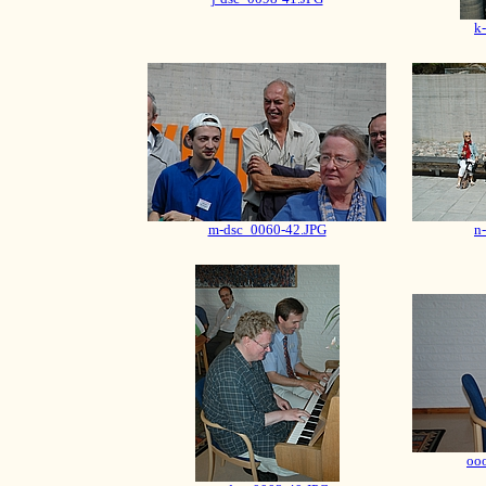
k
m-dsc_0060-42.JPG
n
oo