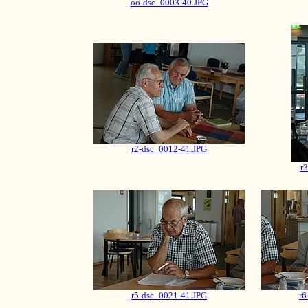
oo-dsc_0003-40.JPG
r2-dsc_0012-41.JPG
r
r5-dsc_0021-41.JPG
r6