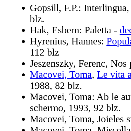
Gopsill, F.P.: Interlingua
blz.
Hak, Esbern: Paletta -
de
Hyrenius, Hannes:
Popul
112 blz
Jeszenszky, Ferenc, Nos p
Macovei, Toma
,
Le vita 
1988, 82 blz.
Macovei, Toma: Ab le auro
schermo, 1993, 92 blz.
Macovei, Toma, Joieles sp
Macovei, Toma, Miscellane