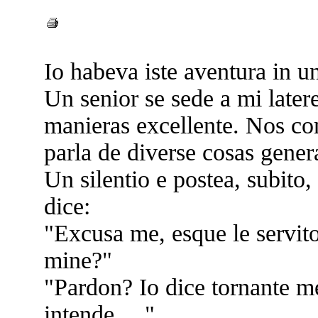
Io habeva iste aventura in un
Un senior se sede a mi late
manieras excellente. Nos co
parla de diverse cosas gener
Un silentio e postea, subit
dice:
"Excusa me, esque le servit
mine?"
"Pardon? Io dice tornante me
intende…."